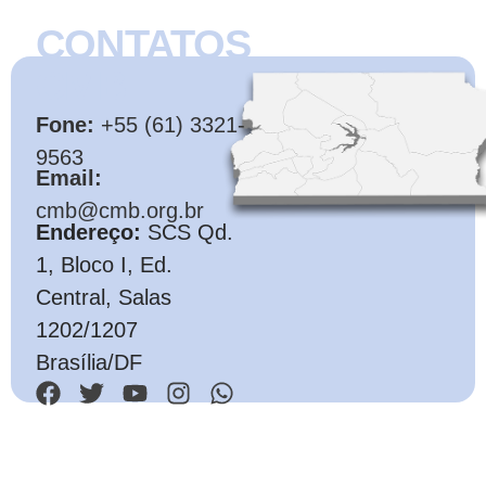
CONTATOS
CMB
Fone:
+55 (61) 3321-
9563
Email:
cmb@cmb.org.br
Endereço:
SCS Qd.
1, Bloco I, Ed.
Central, Salas
1202/1207
Brasília/DF