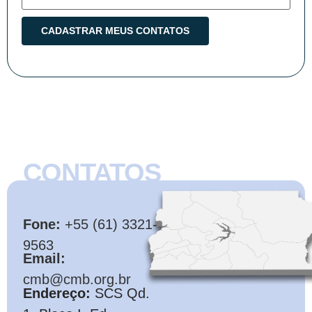
CONTATOS
CMB
Fone:
+55 (61) 3321-
9563
Email:
cmb@cmb.org.br
Endereço:
SCS Qd.