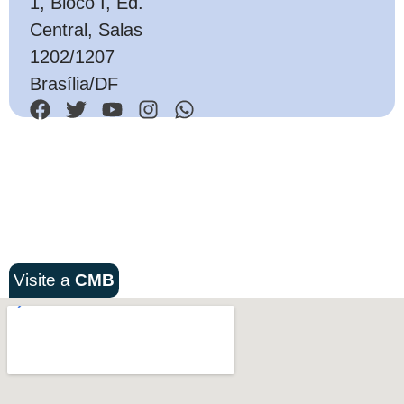
1, Bloco I, Ed.
Central, Salas
1202/1207
Brasília/DF
Visite a
CMB