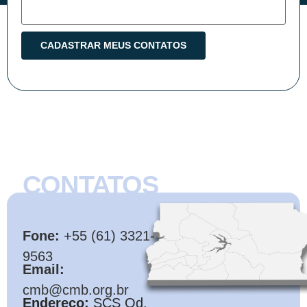
CONTATOS
CMB
Fone:
+55 (61) 3321-
9563
Email:
cmb@cmb.org.br
Endereço:
SCS Qd.