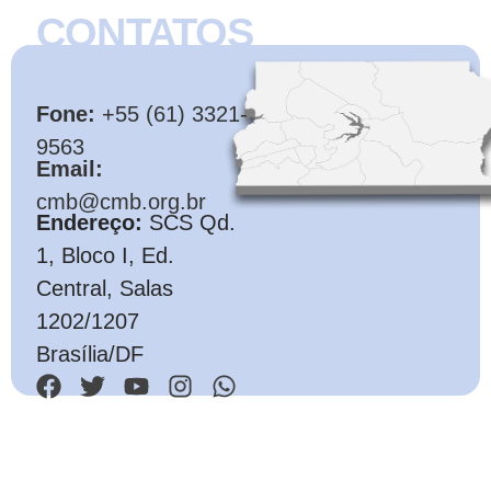
CONTATOS
CMB
Fone:
+55 (61) 3321-
9563
Email:
cmb@cmb.org.br
Endereço:
SCS Qd.
1, Bloco I, Ed.
Central, Salas
1202/1207
Brasília/DF