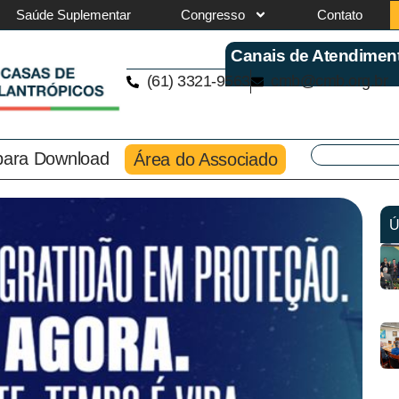
Saúde Suplementar
Congresso
Contato
Canais de Atendimen
(61) 3321-9563
cmb@cmb.org.br
 para Download
Área do Associado
Ú