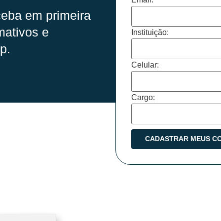
eba em primeira
mativos e
Instituição:
p.
Celular:
Cargo: