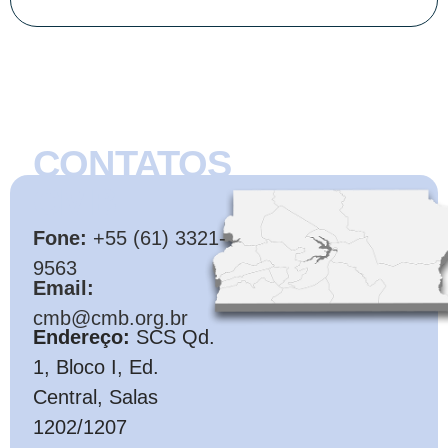
CONTATOS
CMB
Fone:
+55 (61) 3321-
9563
Email:
cmb@cmb.org.br
Endereço:
SCS Qd.
1, Bloco I, Ed.
Central, Salas
1202/1207