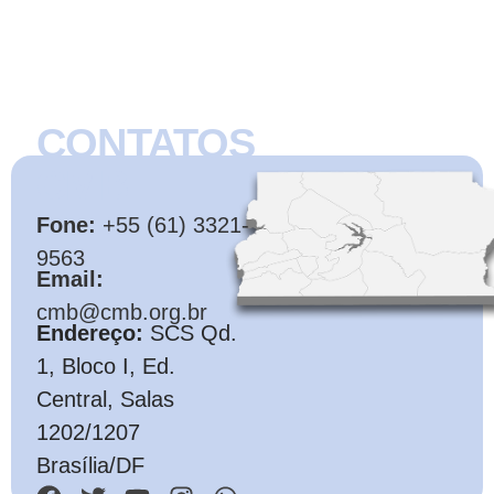
CONTATOS
CMB
Fone:
+55 (61) 3321-
9563
Email:
cmb@cmb.org.br
Endereço:
SCS Qd.
1, Bloco I, Ed.
Central, Salas
1202/1207
Brasília/DF