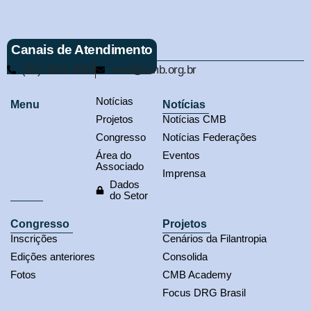
Canais de Atendimento
(61) 3321-9563
cmb@cmb.org.br
Notícias
Menu
Notícias
Projetos
Notícias CMB
Congresso
Notícias Federações
Área do
Eventos
Associado
Imprensa
Dados
do Setor
Congresso
Projetos
Inscrições
Cenários da Filantropia
Edições anteriores
Consolida
Fotos
CMB Academy
Focus DRG Brasil