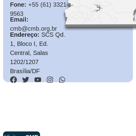
Fone:
+55 (61) 3321-
9563
Email:
cmb@cmb.org.br
Endereço:
SCS Qd.
1, Bloco I, Ed.
Central, Salas
1202/1207
Brasília/DF