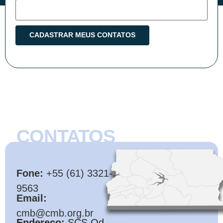
CONTATOS
CMB
Fone:
+55 (61) 3321-
9563
Email:
cmb@cmb.org.br
Endereço:
SCS Qd.