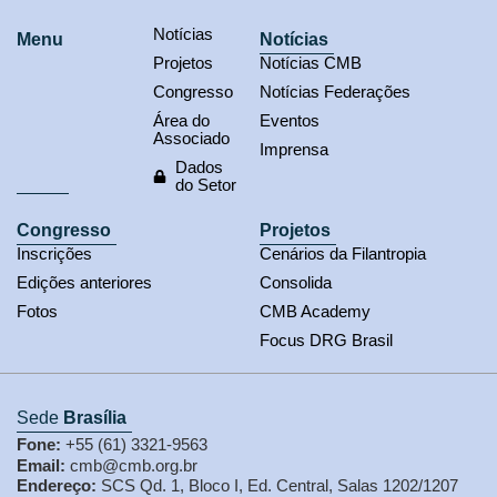
Notícias
Menu
Notícias
Projetos
Notícias CMB
Congresso
Notícias Federações
Área do
Eventos
Associado
Imprensa
Dados
do Setor
Congresso
Projetos
Inscrições
Cenários da Filantropia
Edições anteriores
Consolida
Fotos
CMB Academy
Focus DRG Brasil
Sede
Brasília
Fone:
+55 (61) 3321-9563
Email:
cmb@cmb.org.br
Endereço:
SCS Qd. 1, Bloco I, Ed. Central, Salas 1202/1207