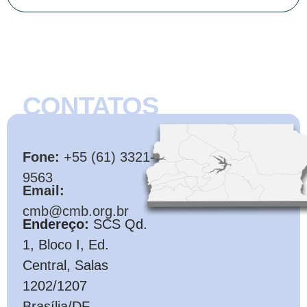
CONTATOS
CMB
Fone:
+55 (61) 3321-
9563
Email:
cmb@cmb.org.br
Endereço:
SCS Qd.
1, Bloco I, Ed.
Central, Salas
1202/1207
Brasília/DF