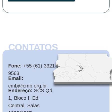
CONTATOS
CMB
Fone:
+55 (61) 3321-
9563
Email:
cmb@cmb.org.br
Endereço:
SCS Qd.
1, Bloco I, Ed.
Central, Salas