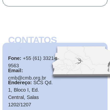
CONTATOS
CMB
Fone:
+55 (61) 3321-
9563
Email:
cmb@cmb.org.br
Endereço:
SCS Qd.
1, Bloco I, Ed.
Central, Salas
1202/1207