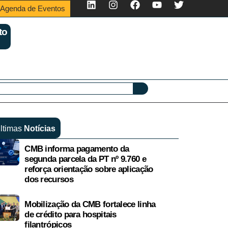
Agenda de Eventos
to
ltimas
Notícias
CMB informa pagamento da
segunda parcela da PT nº 9.760 e
reforça orientação sobre aplicação
dos recursos
Mobilização da CMB fortalece linha
de crédito para hospitais
filantrópicos