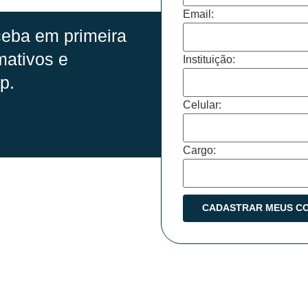
Email:
eba em primeira
mativos e
Instituição:
p.
Celular:
Cargo: