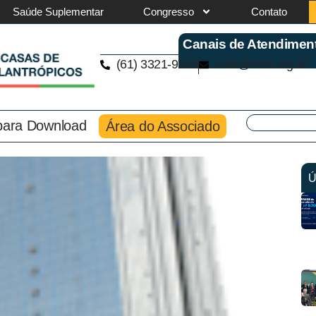
Saúde Suplementar
Congresso
Contato
Canais de Atendimen
(61) 3321-9563
cmb@cmb.org.br
 para Download
Área do Associado
Ú