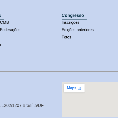
s
Congresso
s CMB
Inscrições
 Federações
Edições anteriores
Fotos
a
s 1202/1207 Brasília/DF