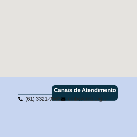
Canais de Atendimento
(61) 3321-9563
cmb@cmb.org.br