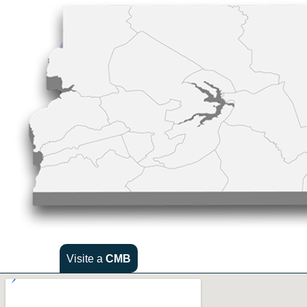
Visite a
CMB