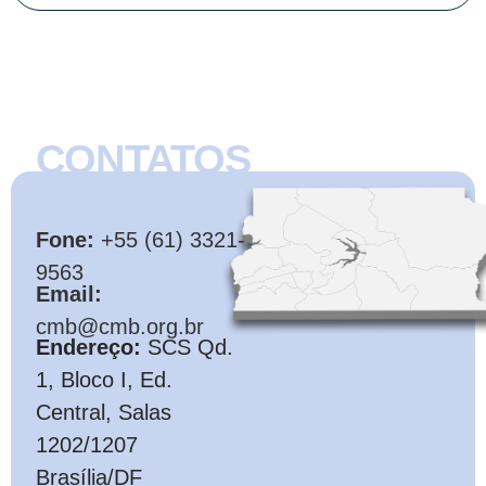
CONTATOS
CMB
Fone:
+55 (61) 3321-
9563
Email:
cmb@cmb.org.br
Endereço:
SCS Qd.
1, Bloco I, Ed.
Central, Salas
1202/1207
Brasília/DF