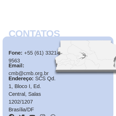
CONTATOS
CMB
Fone:
+55 (61) 3321-
9563
Email:
cmb@cmb.org.br
Endereço:
SCS Qd.
1, Bloco I, Ed.
Central, Salas
1202/1207
Brasília/DF