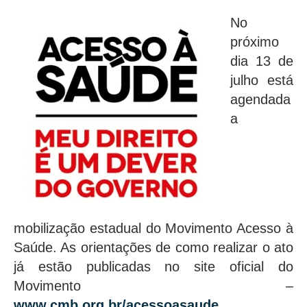
No
próximo
dia 13 de
julho está
agendada
a
mobilização estadual do Movimento Acesso à
Saúde. As orientações de como realizar o ato
já estão publicadas no site oficial do
Movimento –
www.cmb.org.br/acessoasaude
.