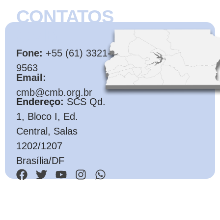
CONTATOS
CMB
Fone:
+55 (61) 3321-
9563
Email:
cmb@cmb.org.br
Endereço:
SCS Qd.
1, Bloco I, Ed.
Central, Salas
1202/1207
Brasília/DF