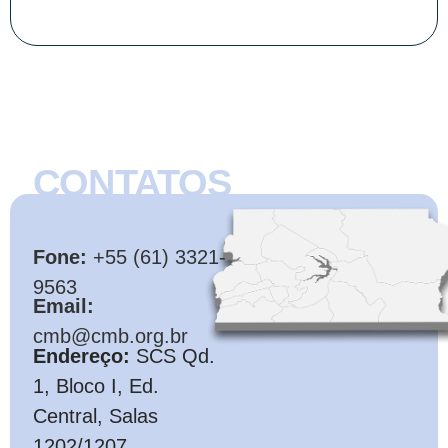
CONTATOS
CMB
Fone:
+55 (61) 3321-
9563
Email:
cmb@cmb.org.br
Endereço:
SCS Qd.
1, Bloco I, Ed.
Central, Salas
1202/1207