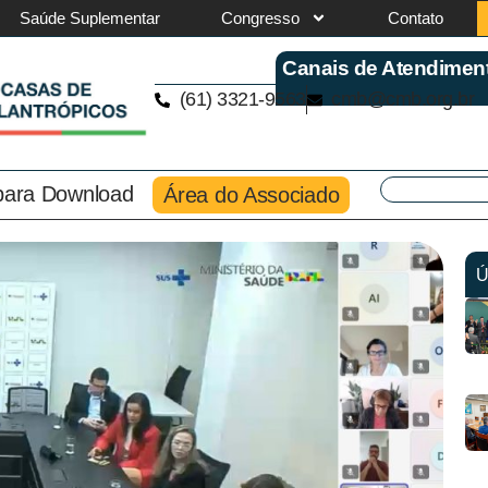
Saúde Suplementar
Congresso
Contato
Canais de Atendimen
(61) 3321-9563
cmb@cmb.org.br
 para Download
Área do Associado
Ú