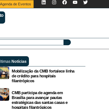
Agenda de Eventos
to
ltimas
Notícias
Mobilização da CMB fortalece linha
de crédito para hospitais
filantrópicos
CMB participa de agenda em
Brasília para avançar pautas
estratégicas das santas casas e
hospitais filantrópicos