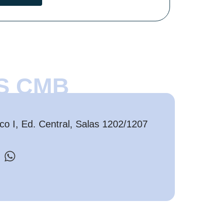
S CMB
o I, Ed. Central, Salas 1202/1207