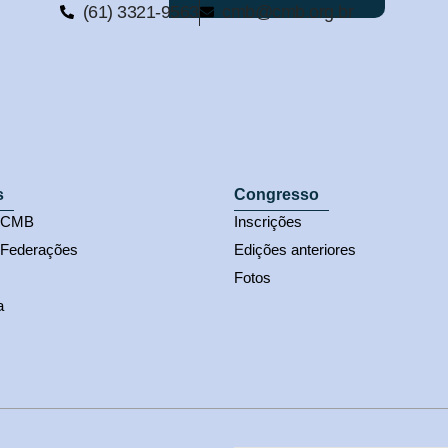
(61) 3321-9563
cmb@cmb.org.br
s
Congresso
s CMB
Inscrições
 Federações
Edições anteriores
Fotos
a