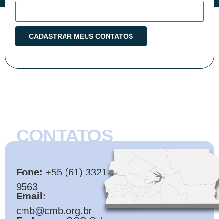
CONTATOS
CMB
Fone:
+55 (61) 3321-
9563
Email:
cmb@cmb.org.br