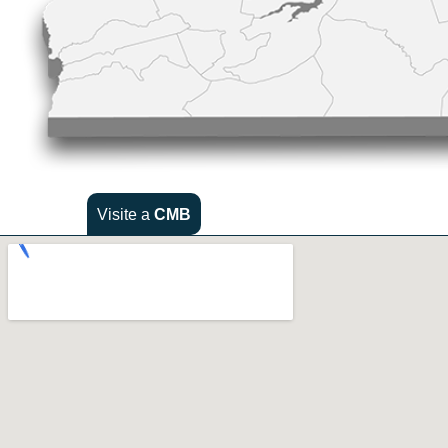
Visite a
CMB