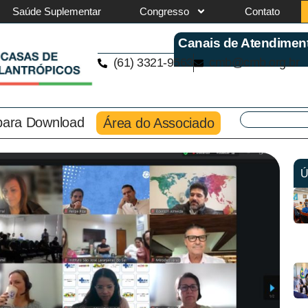
Saúde Suplementar
Congresso
Contato
Canais de Atendimen
(61) 3321-9563
cmb@cmb.org.br
 para Download
Área do Associado
Ú