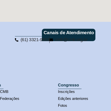
Canais de Atendimento
(61) 3321-9563
cmb@cmb.org.br
s
Congresso
s CMB
Inscrições
 Federações
Edições anteriores
Fotos