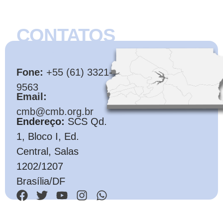
CONTATOS
CMB
Fone:
+55 (61) 3321-
9563
Email:
cmb@cmb.org.br
Endereço:
SCS Qd.
1, Bloco I, Ed.
Central, Salas
1202/1207
Brasília/DF