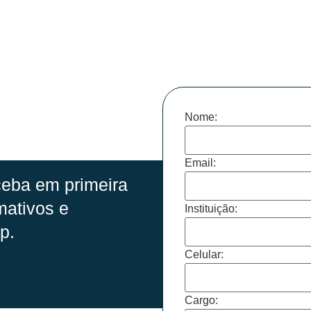
Nome:
Email:
eba em primeira
mativos e
Instituição:
p.
Celular:
Cargo: