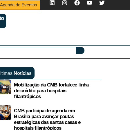
Agenda de Eventos
to
ltimas
Notícias
Mobilização da CMB fortalece linha
de crédito para hospitais
filantrópicos
CMB participa de agenda em
Brasília para avançar pautas
estratégicas das santas casas e
hospitais filantrópicos