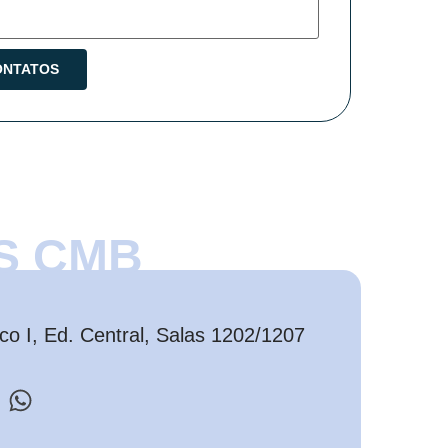
S CMB
o I, Ed. Central, Salas 1202/1207