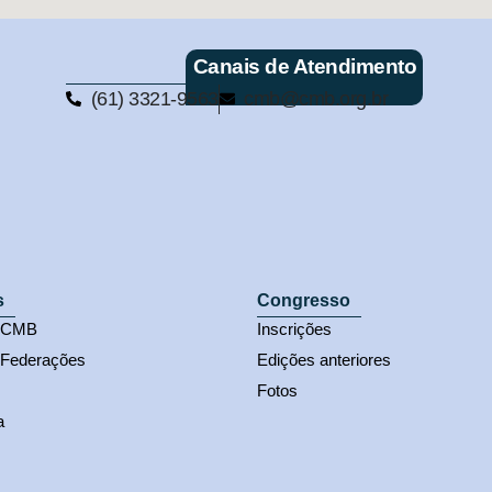
Canais de Atendimento
(61) 3321-9563
cmb@cmb.org.br
s
Congresso
s CMB
Inscrições
 Federações
Edições anteriores
Fotos
a