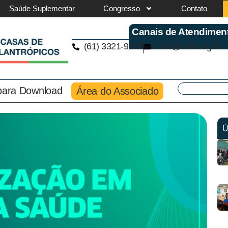
Saúde Suplementar
Congresso
Contato
Canais de Atendimen
(61) 3321-9563
cmb@cmb.org.br
 para Download
Área do Associado
Ú