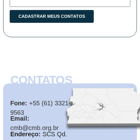
CONTATOS
CMB
Fone:
+55 (61) 3321-
9563
Email:
cmb@cmb.org.br
Endereço:
SCS Qd.