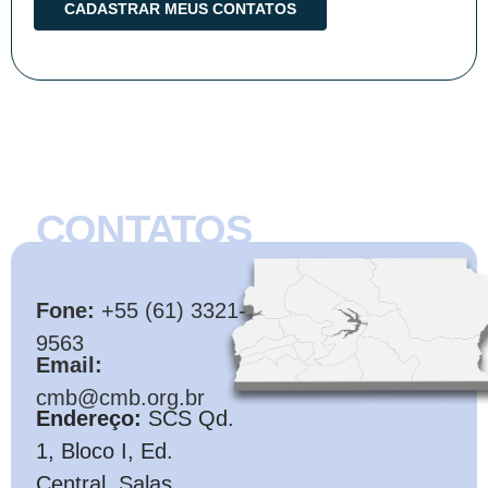
CONTATOS
CMB
Fone:
+55 (61) 3321-
9563
Email:
cmb@cmb.org.br
Endereço:
SCS Qd.
1, Bloco I, Ed.
Central, Salas