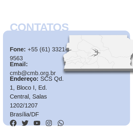
CONTATOS
CMB
Fone:
+55 (61) 3321-
9563
Email:
cmb@cmb.org.br
Endereço:
SCS Qd.
1, Bloco I, Ed.
Central, Salas
1202/1207
Brasília/DF