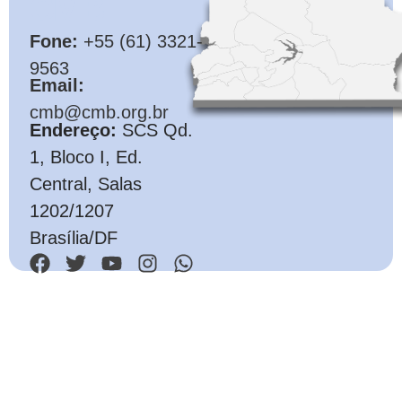
CMB
Fone:
+55 (61) 3321-
9563
Email:
cmb@cmb.org.br
Endereço:
SCS Qd.
1, Bloco I, Ed.
Central, Salas
1202/1207
Brasília/DF