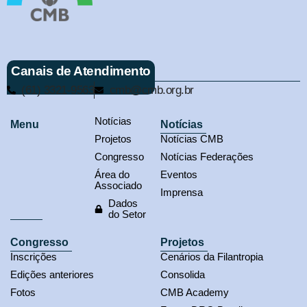
Canais de Atendimento
(61) 3321-9563
cmb@cmb.org.br
Notícias
Menu
Notícias
Projetos
Notícias CMB
Congresso
Notícias Federações
Área do
Eventos
Associado
Imprensa
Dados
do Setor
Congresso
Projetos
Inscrições
Cenários da Filantropia
Edições anteriores
Consolida
Fotos
CMB Academy