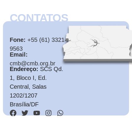
CONTATOS
CMB
Fone:
+55 (61) 3321-
9563
Email:
cmb@cmb.org.br
Endereço:
SCS Qd.
1, Bloco I, Ed.
Central, Salas
1202/1207
Brasília/DF