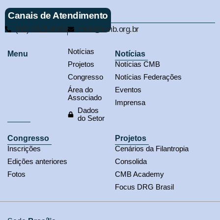
Canais de Atendimento
(61) 3321-9563
cmb@cmb.org.br
Notícias
Menu
Notícias
Projetos
Notícias CMB
Congresso
Notícias Federações
Área do
Eventos
Associado
Imprensa
Dados
do Setor
Congresso
Projetos
Inscrições
Cenários da Filantropia
Edições anteriores
Consolida
Fotos
CMB Academy
Focus DRG Brasil