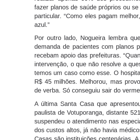
fazer planos de saúde próprios ou s
particular. “Como eles pagam melhor,
azul.”
Por outro lado, Nogueira lembra que
demanda de pacientes com planos pa
recebam apoio das prefeituras. “Qua
intervenção, o que não resolve a qu
temos um caso como esse. O hospital
R$ 45 milhões. Melhorou, mas provou
de verba. Só conseguiu sair do verme
A última Santa Casa que apresentou i
paulista de Votuporanga, distante 52
suspendeu o atendimento nas especial
dos custos altos, já não havia médic
Casas são instituições centenárias. 