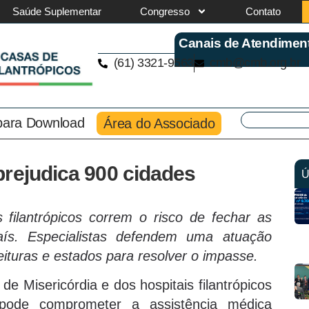
Saúde Suplementar
Congresso
Contato
Canais de Atendimen
(61) 3321-9563
cmb@cmb.org.br
 para Download
Área do Associado
prejudica 900 cidades
Ú
 filantrópicos correm o risco de fechar as
aís. Especialistas defendem uma atuação
ituras e estados para resolver o impasse.
e Misericórdia e dos hospitais filantrópicos
 pode comprometer a assistência médica