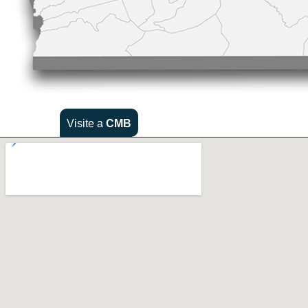
Visite a
CMB