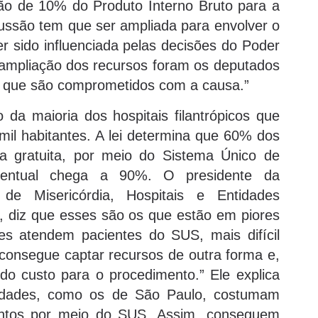
ão de 10% do Produto Interno Bruto para a
scussão tem que ser ampliada para envolver o
ter sido influenciada pelas decisões do Poder
ampliação dos recursos foram os deputados
o que são comprometidos com a causa.”
o da maioria dos hospitais filantrópicos que
l habitantes. A lei determina que 60% dos
a gratuita, por meio do Sistema Único de
entual chega a 90%. O presidente da
e Misericórdia, Hospitais e Entidades
a, diz que esses são os que estão em piores
es atendem pacientes do SUS, mais difícil
o consegue captar recursos de outra forma e,
do custo para o procedimento.” Ele explica
cidades, como os de São Paulo, costumam
entos por meio do SUS. Assim, conseguem