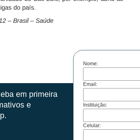
igas do país.
12 – Brasil – Saúde
Nome:
Email:
eba em primeira
mativos e
Instituição:
p.
Celular: