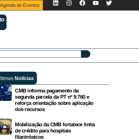
Agenda de Eventos
to
ltimas
Notícias
CMB informa pagamento da
segunda parcela da PT nº 9.760 e
reforça orientação sobre aplicação
dos recursos
Mobilização da CMB fortalece linha
de crédito para hospitais
filantrópicos