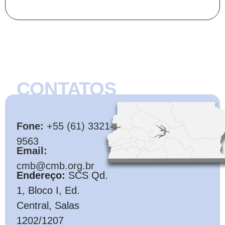
CONTATOS
CMB
Fone:
+55 (61) 3321-
9563
Email:
cmb@cmb.org.br
Endereço:
SCS Qd.
1, Bloco I, Ed.
Central, Salas
1202/1207