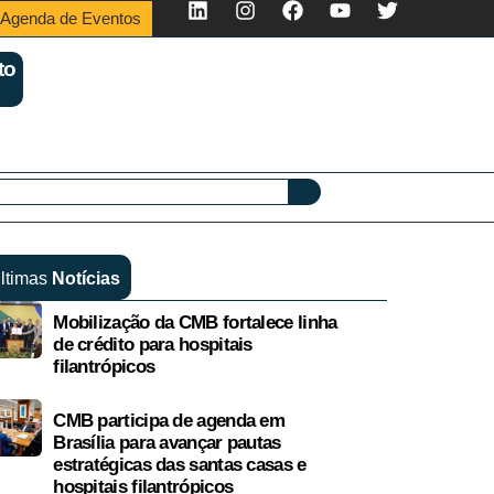
Agenda de Eventos
to
ltimas
Notícias
Mobilização da CMB fortalece linha
de crédito para hospitais
filantrópicos
CMB participa de agenda em
Brasília para avançar pautas
estratégicas das santas casas e
hospitais filantrópicos