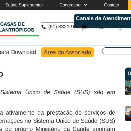
Saúde Suplementar
Congresso
Contato
Canais de Atendimen
(61) 3321-9563
cmb@cmb.org.br
 para Download
Área do Associado
o
Ú
 Sistema Único de Saúde (SUS) são em
ipa ativamente da prestação de serviços de
ternações no Sistema Único de Saúde (SUS)
os do próprio Ministério da Saúde apontam