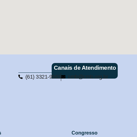
Canais de Atendimento
(61) 3321-9563
cmb@cmb.org.br
s
Congresso