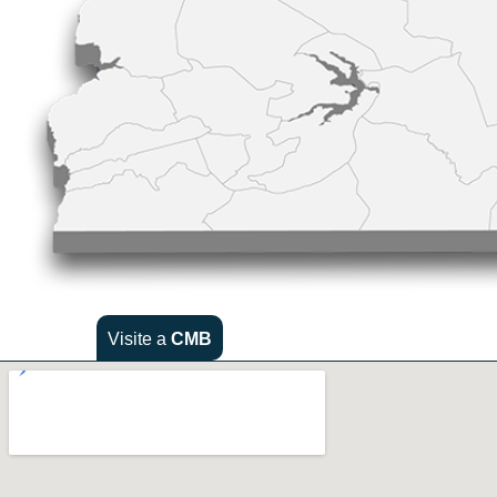
Visite a
CMB