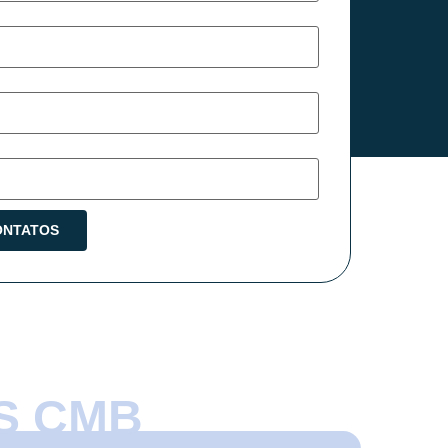
S CMB