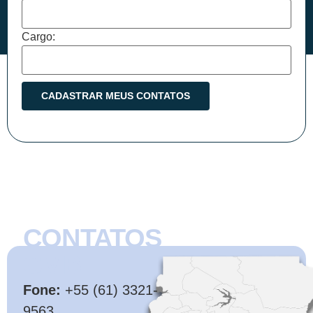
Cargo:
CONTATOS
CMB
Fone:
+55 (61) 3321-
9563