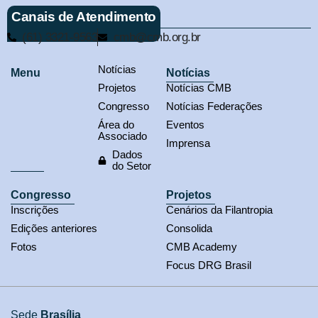
Canais de Atendimento
(61) 3321-9563
cmb@cmb.org.br
Notícias
Menu
Notícias
Projetos
Notícias CMB
Congresso
Notícias Federações
Área do
Eventos
Associado
Imprensa
Dados
do Setor
Congresso
Projetos
Inscrições
Cenários da Filantropia
Edições anteriores
Consolida
Fotos
CMB Academy
Focus DRG Brasil
Sede
Brasília