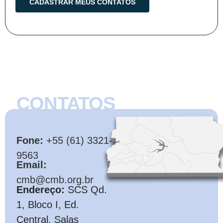
CONTATOS
CMB
Fone:
+55 (61) 3321-
9563
Email:
cmb@cmb.org.br
Endereço:
SCS Qd.
1, Bloco I, Ed.
Central, Salas