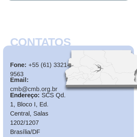
CONTATOS
CMB
Fone:
+55 (61) 3321-
9563
Email:
cmb@cmb.org.br
Endereço:
SCS Qd.
1, Bloco I, Ed.
Central, Salas
1202/1207
Brasília/DF