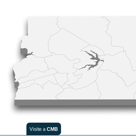
Visite a
CMB