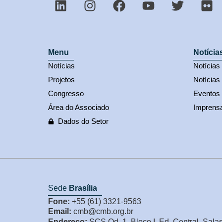
Menu
Notícia
Notícias
Notícia
Projetos
Notícias
Congresso
Eventos
Área do Associado
Imprens
Dados do Setor
Sede
Brasília
Fone:
+55 (61) 3321-9563
Email:
cmb@cmb.org.br
Endereço:
SCS Qd. 1, Bloco I, Ed. Central, Sala