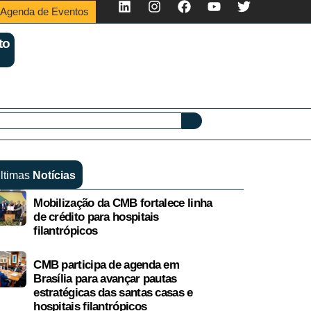
Agenda de Eventos
to
ltimas
Notícias
Mobilização da CMB fortalece linha
de crédito para hospitais
filantrópicos
CMB participa de agenda em
Brasília para avançar pautas
estratégicas das santas casas e
hospitais filantrópicos