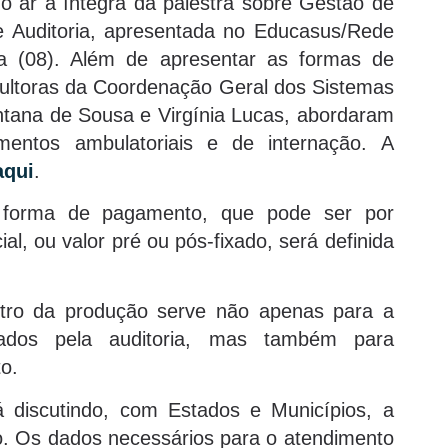
no ar a íntegra da palestra sobre Gestão de
e Auditoria, apresentada no Educasus/Rede
ra (08). Além de apresentar as formas de
sultoras da Coordenação Geral dos Sistemas
tana de Sousa e Virgínia Lucas, abordaram
mentos ambulatoriais e de internação. A
aqui
.
 forma de pagamento, que pode ser por
al, ou valor pré ou pós-fixado, será definida
istro da produção serve não apenas para a
sados pela auditoria, mas também para
o.
 discutindo, com Estados e Municípios, a
o. Os dados necessários para o atendimento