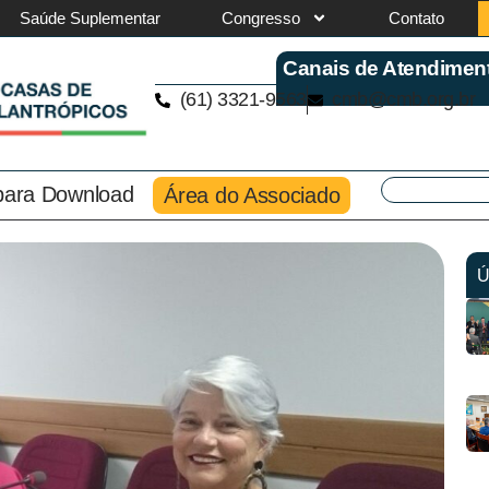
Saúde Suplementar
Congresso
Contato
Canais de Atendimen
(61) 3321-9563
cmb@cmb.org.br
 para Download
Área do Associado
Ú