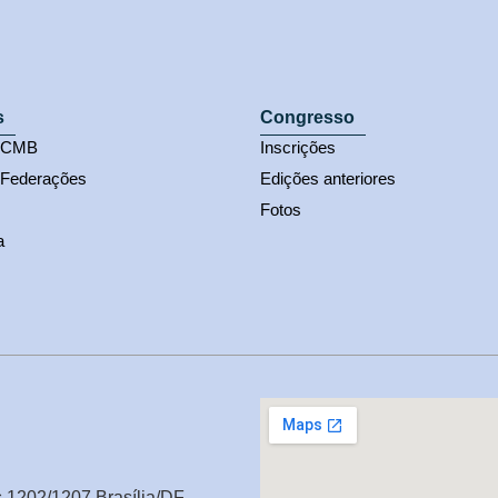
s
Congresso
s CMB
Inscrições
 Federações
Edições anteriores
Fotos
a
s 1202/1207 Brasília/DF