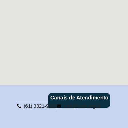
Canais de Atendimento
(61) 3321-9563
cmb@cmb.org.br