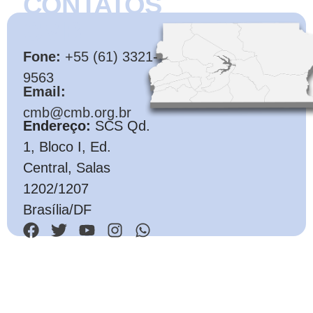
CONTATOS
CMB
Fone:
+55 (61) 3321-
9563
Email:
cmb@cmb.org.br
Endereço:
SCS Qd.
1, Bloco I, Ed.
Central, Salas
1202/1207
Brasília/DF