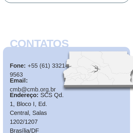
CONTATOS
CMB
Fone:
+55 (61) 3321-
9563
Email:
cmb@cmb.org.br
Endereço:
SCS Qd.
1, Bloco I, Ed.
Central, Salas
1202/1207
Brasília/DF