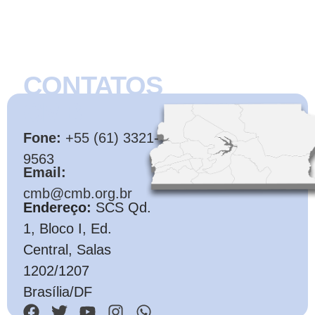
CONTATOS
CMB
Fone:
+55 (61) 3321-
9563
Email:
cmb@cmb.org.br
Endereço:
SCS Qd.
1, Bloco I, Ed.
Central, Salas
1202/1207
Brasília/DF