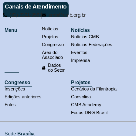
Canais de Atendimento
(61) 3321-9563
cmb@cmb.org.br
Notícias
Menu
Notícias
Projetos
Notícias CMB
Congresso
Notícias Federações
Área do
Eventos
Associado
Imprensa
Dados
do Setor
Congresso
Projetos
Inscrições
Cenários da Filantropia
Edições anteriores
Consolida
Fotos
CMB Academy
Focus DRG Brasil
Sede
Brasília