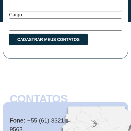
Cargo:
CONTATOS
CMB
Fone:
+55 (61) 3321-
9563