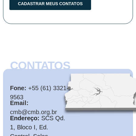
CONTATOS
CMB
Fone:
+55 (61) 3321-
9563
Email:
cmb@cmb.org.br
Endereço:
SCS Qd.
1, Bloco I, Ed.