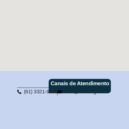
Canais de Atendimento
(61) 3321-9563
cmb@cmb.org.br