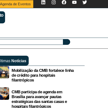
Agenda de Eventos
to
ltimas
Notícias
Mobilização da CMB fortalece linha
de crédito para hospitais
filantrópicos
CMB participa de agenda em
Brasília para avançar pautas
estratégicas das santas casas e
hospitais filantrópicos