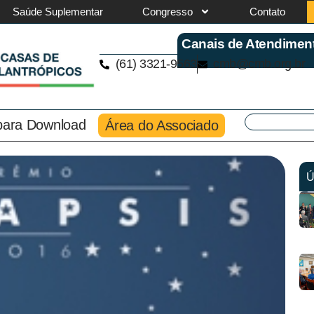
Saúde Suplementar
Congresso
Contato
Canais de Atendimen
(61) 3321-9563
cmb@cmb.org.br
 para Download
Área do Associado
Ú