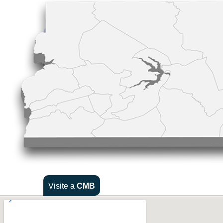
Visite a
CMB