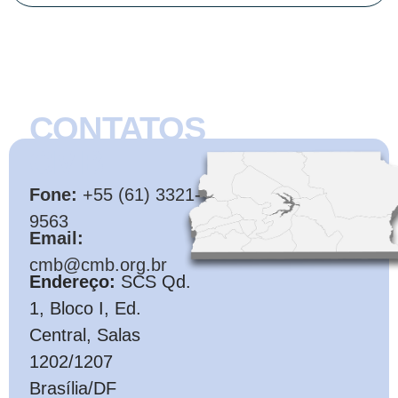
CONTATOS
CMB
Fone:
+55 (61) 3321-
9563
Email:
cmb@cmb.org.br
Endereço:
SCS Qd.
1, Bloco I, Ed.
Central, Salas
1202/1207
Brasília/DF