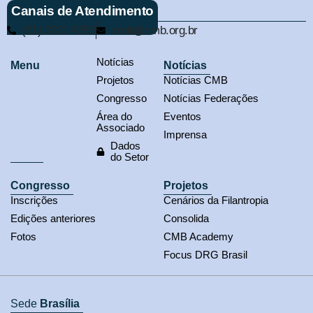
Canais de Atendimento
(61) 3321-9563
cmb@cmb.org.br
Notícias
Menu
Notícias
Projetos
Notícias CMB
Congresso
Notícias Federações
Área do
Eventos
Associado
Imprensa
Dados
do Setor
Congresso
Projetos
Inscrições
Cenários da Filantropia
Edições anteriores
Consolida
Fotos
CMB Academy
Focus DRG Brasil
Sede
Brasília