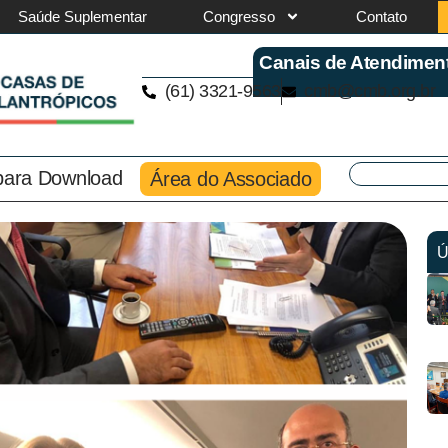
Saúde Suplementar
Congresso
Contato
Canais de Atendimen
(61) 3321-9563
cmb@cmb.org.br
 para Download
Área do Associado
Ú