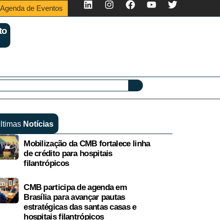
Agenda de Eventos
to
ltimas
Notícias
Mobilização da CMB fortalece linha
de crédito para hospitais
filantrópicos
CMB participa de agenda em
Brasília para avançar pautas
estratégicas das santas casas e
hospitais filantrópicos