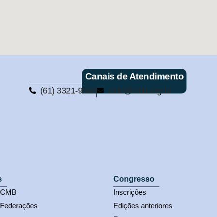
Canais de Atendimento
(61) 3321-9563
cmb@cmb.org.br
s
Congresso
s CMB
Inscrições
 Federações
Edições anteriores