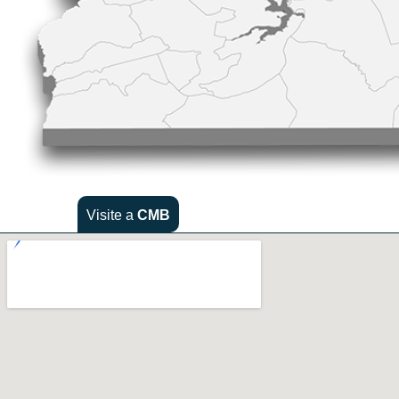
Visite a
CMB