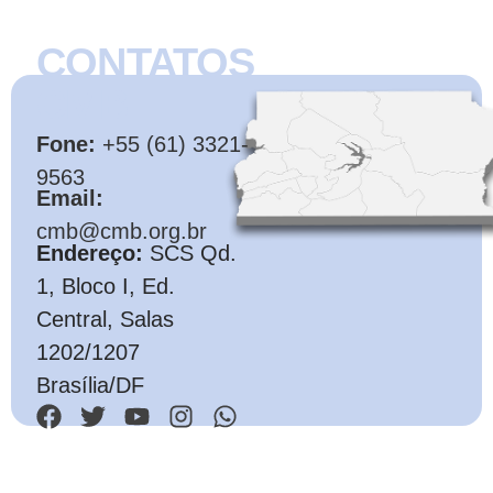
CONTATOS
CMB
Fone:
+55 (61) 3321-
9563
Email:
cmb@cmb.org.br
Endereço:
SCS Qd.
1, Bloco I, Ed.
Central, Salas
1202/1207
Brasília/DF