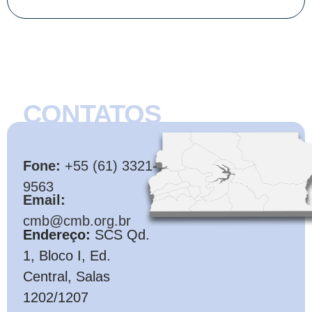
CONTATOS
CMB
Fone:
+55 (61) 3321-
9563
Email:
cmb@cmb.org.br
Endereço:
SCS Qd.
1, Bloco I, Ed.
Central, Salas
1202/1207