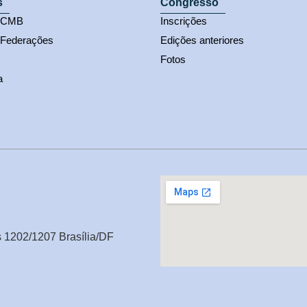
s
Congresso
s CMB
Inscrições
 Federações
Edições anteriores
Fotos
a
s 1202/1207 Brasília/DF