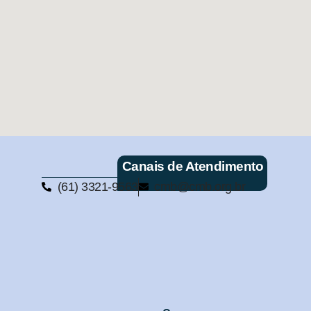
Canais de Atendimento
(61) 3321-9563
cmb@cmb.org.br