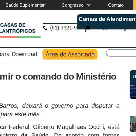
Saúde Suplementar
Congresso
Contato
Canais de Atendimen
(61) 3321-9563
cmb@cmb.org.br
 para Download
Área do Associado
umir o comando do Ministério
Ú
Barros, deixará o governo para disputar a
o para este mês
ca Federal, Gilberto Magalhães Occhi, está
inistro da Saúde. De acordo com fontes