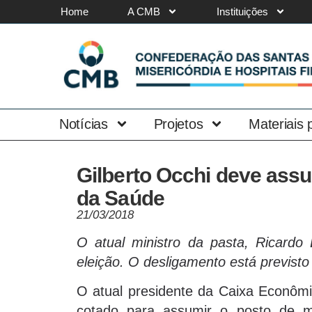
Home
A CMB
Instituições
Notícias
Projetos
Materiais
Gilberto Occhi deve ass
da Saúde
21/03/2018
O atual ministro da pasta, Ricardo 
eleição. O desligamento está previst
O atual presidente da Caixa Econômi
cotado para assumir o posto de m