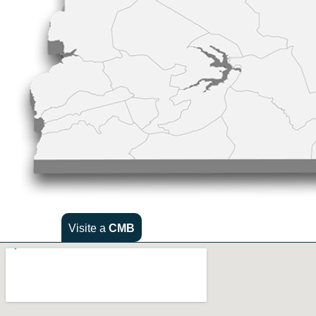
Visite a
CMB