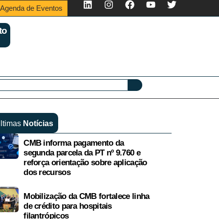
Agenda de Eventos
to
ltimas
Notícias
CMB informa pagamento da
segunda parcela da PT nº 9.760 e
reforça orientação sobre aplicação
dos recursos
Mobilização da CMB fortalece linha
de crédito para hospitais
filantrópicos