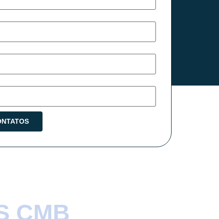
S CMB