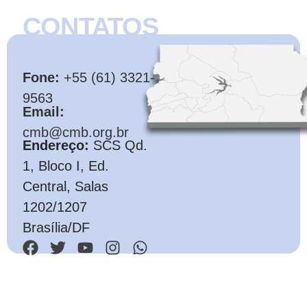
CONTATOS
CMB
Fone:
+55 (61) 3321-
9563
Email:
cmb@cmb.org.br
Endereço:
SCS Qd.
1, Bloco I, Ed.
Central, Salas
1202/1207
Brasília/DF