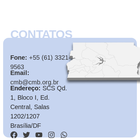
CONTATOS
CMB
Fone:
+55 (61) 3321-
9563
Email:
cmb@cmb.org.br
Endereço:
SCS Qd.
1, Bloco I, Ed.
Central, Salas
1202/1207
Brasília/DF