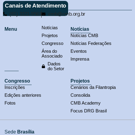
Canais de Atendimento
(61) 3321-9563
cmb@cmb.org.br
Notícias
Menu
Notícias
Projetos
Notícias CMB
Congresso
Notícias Federações
Área do
Eventos
Associado
Imprensa
Dados
do Setor
Congresso
Projetos
Inscrições
Cenários da Filantropia
Edições anteriores
Consolida
Fotos
CMB Academy
Focus DRG Brasil
Sede
Brasília